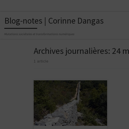
Passer au contenu
Blog-notes | Corinne Dangas
Mutations sociétales et transformations numériques
Archives journalières:
24 m
1 article
Décider, c’est faire un unique choix, parmi x
alternatives, en éliminant toutes les autres.
C’est l’instant t où vous prenez un chemin précis
et mettez le pied en avant pour faire le premier
pas dessus.C’est le moment crucial où vous
posez une pierre à tel endroit, et pas à tel […]