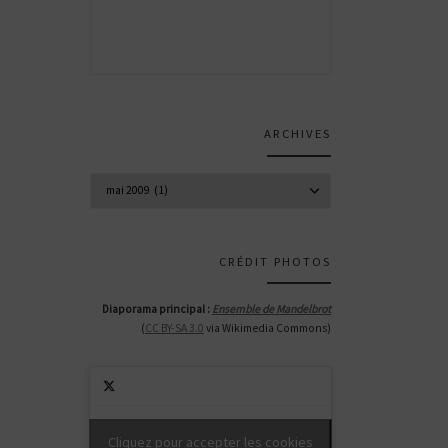
ARCHIVES
Archives
CRÉDIT PHOTOS
Diaporama principal :
Ensemble de Mandelbrot
(
CC BY-SA 3.0
via Wikimedia Commons)
Cliquez pour accepter les cookies