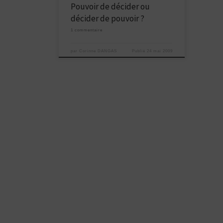
Pouvoir de décider ou
décider de pouvoir ?
1 commentaire
par
Corinne DANGAS
Publié
24 mai 2009