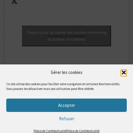
Cliquez pour accepter les cookies marketing
Tweets by corinnedangas
et activer ce contenu
Gérer les cookies
Ce site utilise des cookies pour faciliter votre navigation et certaines fonctionnalités.
Vous pouvez les désactiver mais son utilisation peut être altérée.
Accepter
© 2026
Blog-notes | Corinne Dangas
– Tous droits réservés
Propulsé par
WP
– Réalisé avec the
Thème Customizr
Refuser
Police de Confidentialité
Police de Confidentialité