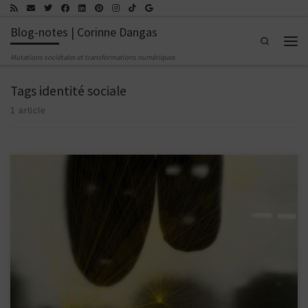
Passer au contenu
Blog-notes | Corinne Dangas
Search
Men
Mutations sociétales et transformations numériques
Tags identité sociale
1 article
La culture est un construit social, qui ne se fonde que très partiellement sur vos
savoirs formels, sur vos apprentissages conscients. Elle repose en grande partie, sur
des liens tacites : des valeurs non exprimées, des conventions invisibles, des
dynamiques relationnelles. L’huile dans les rouages, la colle des structures sociales,
[…]