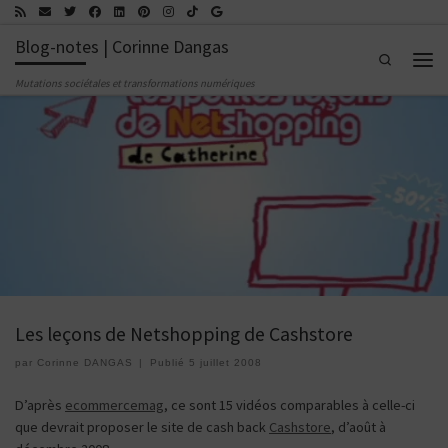
Passer au contenu
Blog-notes | Corinne Dangas
Search
Men
Mutations sociétales et transformations numériques
Les leçons de Netshopping de Cashstore
par
Corinne DANGAS
|
Publié
5 juillet 2008
D’après
ecommercemag
, ce sont 15 vidéos comparables à celle-ci
que devrait proposer le site de cash back
Cashstore
, d’août à