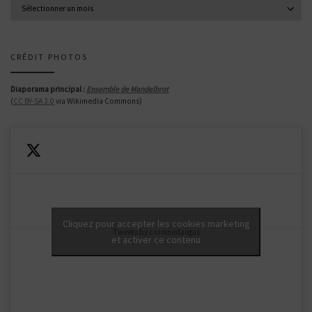
Archives
CRÉDIT PHOTOS
Diaporama principal :
Ensemble de Mandelbrot
(
CC BY-SA 3.0
via Wikimedia Commons)
Cliquez pour accepter les cookies marketing
Tweets by corinnedangas
et activer ce contenu