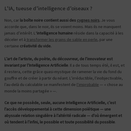
L’IA, tueuse d’intelligence d’oiseaux ?
Non, car
la boîte noire contient aussi des
cygnes noirs
.
Je vous
accorde que, dans le noir, ils se voient moins. Mais ils ne manquent
jamais d’intérêt. L
‘intelligence humaine
réside dans la capacité à les
déceler et à
transformer les grains de sable en perle
, par une
certaine
créativité du vide.
L’art de l’artiste, du poète, du découvreur, de l’innovateur est
invariant par l’Intelligence Artificielle
. Il a de tous temps été, il est, et
il restera, cette grâce quasi-mystique de ramener la vie du fond du
gouffre et de créer à partir du néant. L’irréductible, l’inobjectivable,
l’au-delà du calculable se manifestent de
l’improbable
— « chose au
monde la moins partagée » —.
Ce que ne possède, seule, aucune Intelligence Artificielle, c’est
l’accès développemental à cette dimension poïétique — une
abyssale relation singulière à l’altérité radicale — d’où émergent et
où tendent à l’infini, le possible et toute possibilité du possible
.