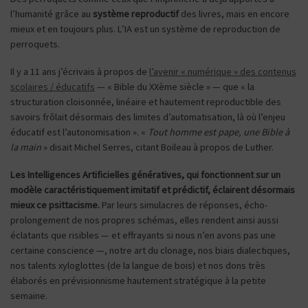
l’humanité grâce au
système reproductif
des livres, mais en encore
mieux et en toujours plus. L’IA est un système de reproduction de
perroquets.
Il y a 11 ans j’écrivais à propos de
l’avenir « numérique » des contenus
scolaires / éducatifs
— « Bible du XXème siècle » — que « la
structuration cloisonnée, linéaire et hautement reproductible des
savoirs frôlait désormais des limites d’automatisation, là où l’enjeu
éducatif est l’autonomisation ». «
Tout homme est pape, une Bible à
la main
» disait Michel Serres, citant Boileau à propos de Luther.
Les Intelligences Artificielles génératives, qui fonctionnent sur un
modèle caractéristiquement imitatif et prédictif, éclairent désormais
mieux ce psittacisme.
Par leurs simulacres de réponses, écho-
prolongement de nos propres schémas, elles rendent ainsi aussi
éclatants que risibles — et effrayants si nous n’en avons pas une
certaine conscience —, notre art du clonage, nos biais dialectiques,
nos talents xyloglottes (de la langue de bois) et nos dons très
élaborés en prévisionnisme hautement stratégique à la petite
semaine.