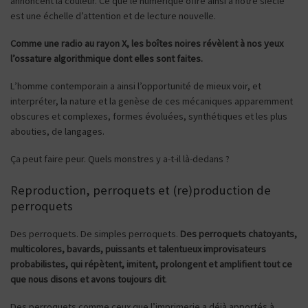
annoncent la couleur. Ce que le numérique offre ainsi à notre siècle
est une échelle d’attention et de lecture nouvelle.
Comme une radio au rayon X, les boîtes noires révèlent à nos yeux
l’ossature algorithmique dont elles sont faites.
L’homme contemporain a ainsi l’opportunité de mieux voir, et
interpréter, la nature et la genèse de ces mécaniques apparemment
obscures et complexes, formes évoluées, synthétiques et les plus
abouties, de langages.
Ça peut faire peur. Quels monstres y a-t-il là-dedans ?
Reproduction, perroquets et (re)production de
perroquets
Des perroquets. De simples perroquets.
Des perroquets chatoyants,
multicolores, bavards, puissants et talentueux improvisateurs
probabiliste
s, qui répètent,
imitent
, prolongent et amplifient tout ce
que nous disons et avons toujours dit
.
Des perroquets comme ceux que l’imprimerie a déjà apportés à