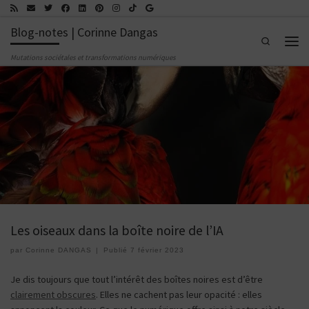
Passer au contenu
Blog-notes | Corinne Dangas
Search
Men
Mutations sociétales et transformations numériques
Les oiseaux dans la boîte noire de l’IA
par
Corinne DANGAS
|
Publié
7 février 2023
Je dis toujours que tout l’intérêt des boîtes noires est d’être
claireme
nt obscures
. Elles ne cachent pas leur opacité : elles